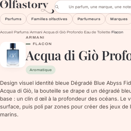
Aller au contenu
Rechercher un parfum
Parfums
Familles olfactives
Parfumeurs
Marques
Accueil
/
Parfums
/
Armani
/
Acqua di Giò Profondo Eau de Toilette
/
Flacon
ARMANI
FLACON
Acqua di Giò Profo
Aromatique
Design visuel identité bleue Dégradé Blue Abyss Fid
Acqua di Giò, la bouteille se drape d un dégradé bleu
base : un clin d œil à la profondeur des océans. Le v
surface, puis poli par zones pour créer des jeux de 
marins.