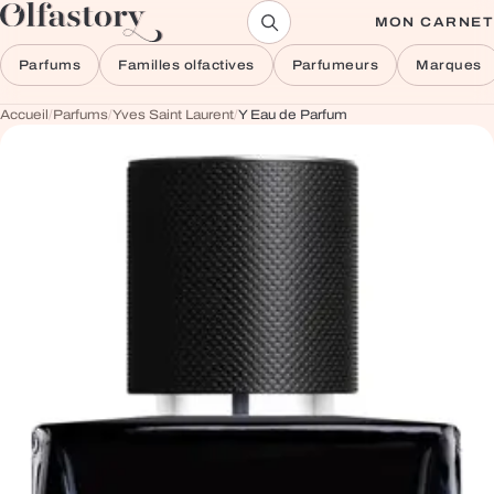
Aller au contenu
MON CARNET
Parfums
Familles olfactives
Parfumeurs
Marques
Accueil
/
Parfums
/
Yves Saint Laurent
/
Y Eau de Parfum