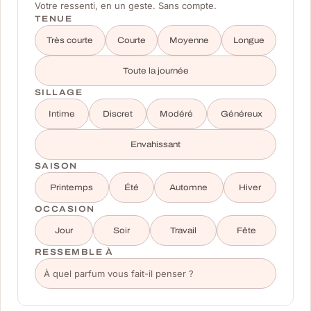
Votre ressenti, en un geste. Sans compte.
TENUE
Très courte
Courte
Moyenne
Longue
Toute la journée
SILLAGE
Intime
Discret
Modéré
Généreux
Envahissant
SAISON
Printemps
Été
Automne
Hiver
OCCASION
Jour
Soir
Travail
Fête
RESSEMBLE À