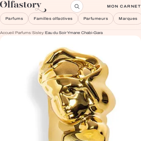
Aller au contenu
MON CARNET
Parfums
Familles olfactives
Parfumeurs
Marques
Accueil
/
Parfums
/
Sisley
/
Eau du Soir Ymane Chabi-Gara