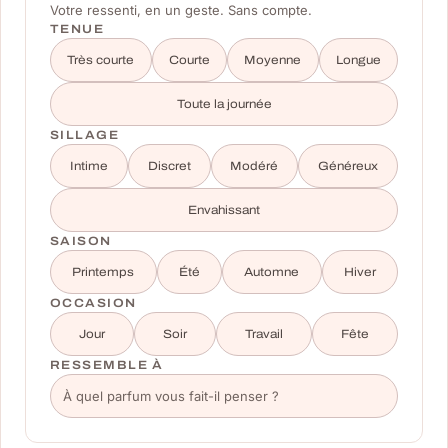
Votre ressenti, en un geste. Sans compte.
TENUE
Très courte
Courte
Moyenne
Longue
Toute la journée
SILLAGE
Intime
Discret
Modéré
Généreux
Envahissant
SAISON
Printemps
Été
Automne
Hiver
OCCASION
Jour
Soir
Travail
Fête
RESSEMBLE À