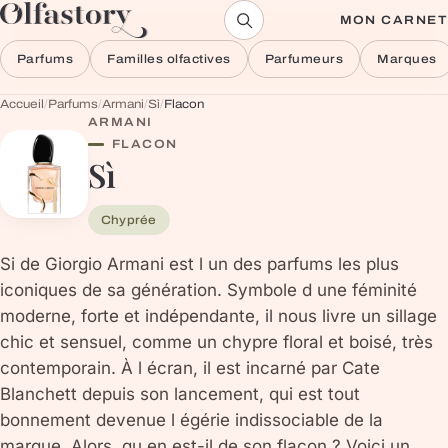
Aller au contenu
MON CARNET
Parfums
Familles olfactives
Parfumeurs
Marques
Accueil
/
Parfums
/
Armani
/
Sì
/
Flacon
ARMANI
FLACON
Sì
Chyprée
Si de Giorgio Armani est l un des parfums les plus
iconiques de sa génération. Symbole d une féminité
moderne, forte et indépendante, il nous livre un sillage
chic et sensuel, comme un chypre floral et boisé, très
contemporain. À l écran, il est incarné par Cate
Blanchett depuis son lancement, qui est tout
bonnement devenue l égérie indissociable de la
marque. Alors, qu en est-il de son flacon ? Voici un