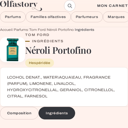
Aller au contenu
MON CARNET
Parfums
Familles olfactives
Parfumeurs
Marques
Accueil
/
Parfums
/
Tom Ford
/
Néroli Portofino
/
Ingrédients
TOM FORD
INGRÉDIENTS
Néroli Portofino
Hespéridée
LCOHOL DENAT., WATER\AQUA\EAU, FRAGRANCE
(PARFUM), LIMONENE, LINALOOL,
HYDROXYCITRONELLAL, GERANIOL, CITRONELLOL,
CITRAL, FARNESOL
Composition
Ingrédients