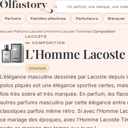
Aller au contenu
Rechercher un parfum
Parfums
Familles olfactives
Parfumeurs
Marques
Accueil
/
Parfums
/
Lacoste
/
L'Homme Lacoste Timeless
/
Composition
LACOSTE
COMPOSITION
L'Homme Lacoste 
Orientale
L’élégance masculine dessinée par Lacoste depuis 
polos piqués est une élégance sportive certes, mais
fois très sobre et très marquée. En parfum, les fla
autres parfums masculins par cette élégance entre 
classiques parfois même rétro. Si avec l’Homme Laco
ce mariage des époques, avec l’Homme Lacoste Time