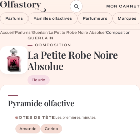
Aller au contenu
MON CARNET
Parfums
Familles olfactives
Parfumeurs
Marques
Accueil
/
Parfums
/
Guerlain
/
La Petite Robe Noire Absolue
/
Composition
GUERLAIN
COMPOSITION
La Petite Robe Noire
Absolue
Fleurie
Pyramide olfactive
Les premières minutes
NOTES DE TÊTE
Amande
Cerise