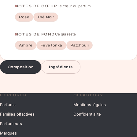
Le cœur du parfum
NOTES DE CŒUR
Rose
Thé Noir
Ce qui reste
NOTES DE FOND
Ambre
Fève tonka
Patchouli
Composition
Ingrédients
EXPLORER
OLFASTORY
Parfums
Mentions légales
Familles olfactives
Confidentialité
Parfumeurs
Marques