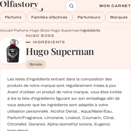
Aller au contenu
MON CARNET
Parfums
Familles olfactives
Parfumeurs
Marques
Accueil
/
Parfums
/
Hugo Boss
/
Hugo Superman
/
Ingrédients
HUGO BOSS
INGRÉDIENTS
Hugo Superman
Boisée
Les listes d’ingrédients entrant dans la composition des
produits de notre marque sont régulièrement mises à jour.
Avant d’utiliser un produit de notre marque, vous êtes invités
à lire la liste d’ingrédients figurant sur son emballage afin de
vous assurer que les ingrédients sont adaptés à votre
utilisation personnelle. Alcohol Denat., Aqua/Water/Eau,
Parfum/Fragrance, Limonene, Linalool, Coumarin, Citral,
Citronellol, Geraniol, Alpha-Isomethyl Ionone, Eugenol,
Isoeugenol.