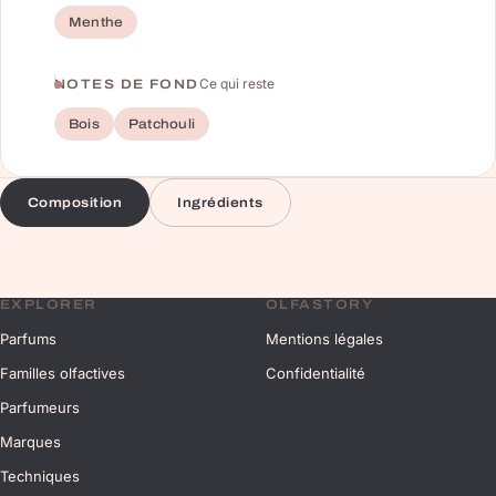
Menthe
Ce qui reste
NOTES DE FOND
Bois
Patchouli
Composition
Ingrédients
EXPLORER
OLFASTORY
Parfums
Mentions légales
Familles olfactives
Confidentialité
Parfumeurs
Marques
Techniques