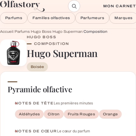
Aller au contenu
MON CARNET
Parfums
Familles olfactives
Parfumeurs
Marques
Accueil
/
Parfums
/
Hugo Boss
/
Hugo Superman
/
Composition
HUGO BOSS
COMPOSITION
Hugo Superman
Boisée
Pyramide olfactive
Les premières minutes
NOTES DE TÊTE
Aldéhydes
Citron
Fruits Rouges
Orange
Le cœur du parfum
NOTES DE CŒUR