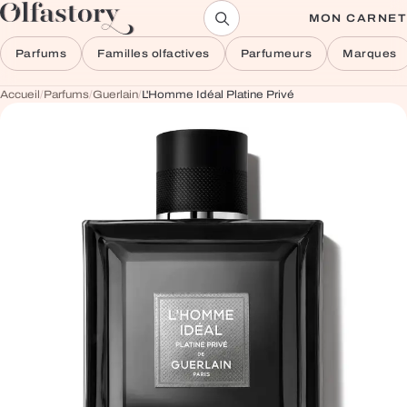
Aller au contenu
MON CARNET
Parfums
Familles olfactives
Parfumeurs
Marques
Accueil
/
Parfums
/
Guerlain
/
L'Homme Idéal Platine Privé