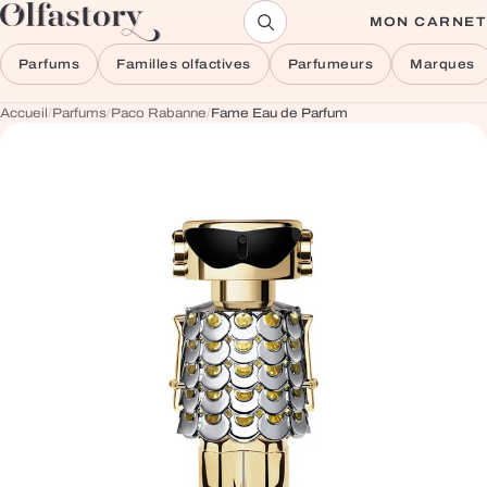
Aller au contenu
MON CARNET
Parfums
Familles olfactives
Parfumeurs
Marques
Accueil
/
Parfums
/
Paco Rabanne
/
Fame Eau de Parfum