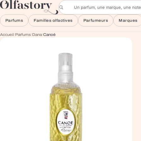
Aller au contenu
Rechercher un parfum
Parfums
Familles olfactives
Parfumeurs
Marques
Accueil
/
Parfums
/
Dana
/
Canoé