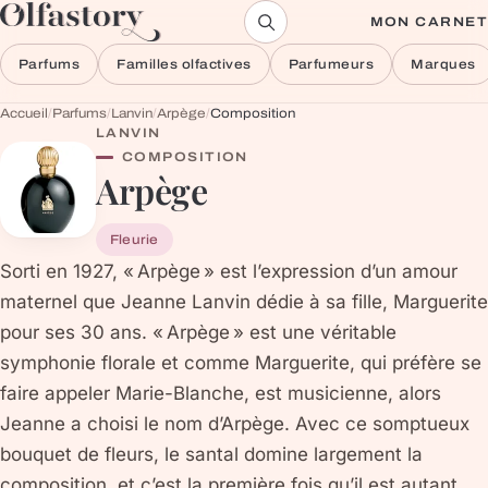
Aller au contenu
MON CARNET
Parfums
Familles olfactives
Parfumeurs
Marques
Accueil
/
Parfums
/
Lanvin
/
Arpège
/
Composition
LANVIN
COMPOSITION
Arpège
Fleurie
Sorti en 1927, « Arpège » est l’expression d’un amour
maternel que Jeanne Lanvin dédie à sa fille, Marguerite
pour ses 30 ans. « Arpège » est une véritable
symphonie florale et comme Marguerite, qui préfère se
faire appeler Marie-Blanche, est musicienne, alors
Jeanne a choisi le nom d’Arpège. Avec ce somptueux
bouquet de fleurs, le santal domine largement la
composition, et c’est la première fois qu’il est autant