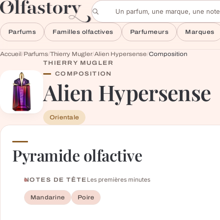
Aller au contenu
Rechercher un parfum
Parfums
Familles olfactives
Parfumeurs
Marques
Accueil
/
Parfums
/
Thierry Mugler
/
Alien Hypersense
/
Composition
THIERRY MUGLER
COMPOSITION
Alien Hypersense
Orientale
Pyramide olfactive
Les premières minutes
NOTES DE TÊTE
Mandarine
Poire