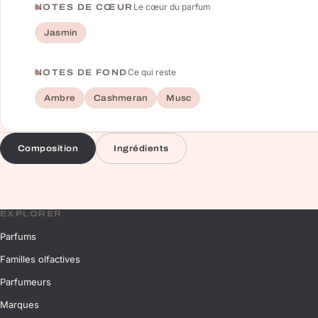
Le cœur du parfum
NOTES DE CŒUR
Jasmin
Ce qui reste
NOTES DE FOND
Ambre
Cashmeran
Musc
Composition
Ingrédients
EXPLORER
Parfums
Familles olfactives
Parfumeurs
Marques