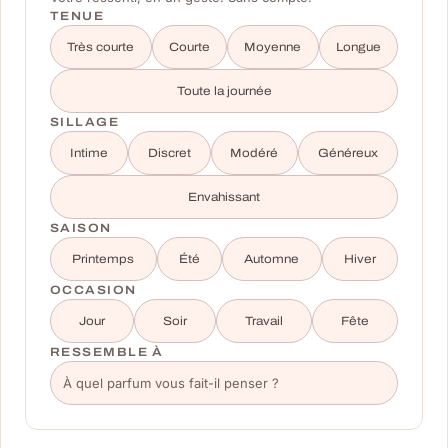
TENUE
Très courte
Courte
Moyenne
Longue
Toute la journée
SILLAGE
Intime
Discret
Modéré
Généreux
Envahissant
SAISON
Printemps
Été
Automne
Hiver
OCCASION
Jour
Soir
Travail
Fête
RESSEMBLE À