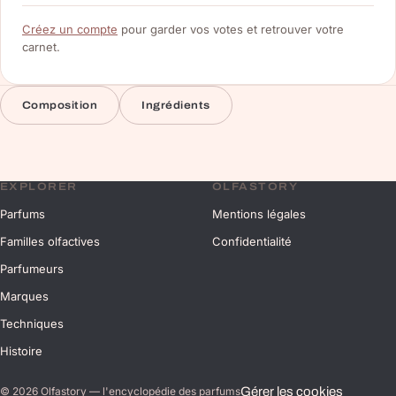
Créez un compte
pour garder vos votes et retrouver votre
carnet.
Composition
Ingrédients
EXPLORER
OLFASTORY
Parfums
Mentions légales
Familles olfactives
Confidentialité
Parfumeurs
Marques
Techniques
Histoire
Gérer les cookies
©
2026
Olfastory — l'encyclopédie des parfums