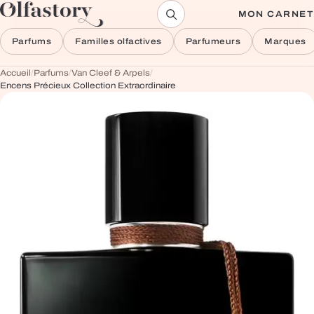
Aller au contenu
MON CARNET
Parfums
Familles olfactives
Parfumeurs
Marques
Accueil
/
Parfums
/
Van Cleef & Arpels
/
Encens Précieux Collection Extraordinaire