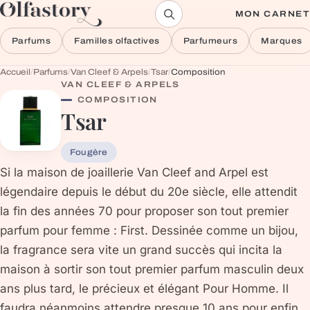
Aller au contenu
MON CARNET
Parfums
Familles olfactives
Parfumeurs
Marques
Accueil
/
Parfums
/
Van Cleef & Arpels
/
Tsar
/
Composition
VAN CLEEF & ARPELS
COMPOSITION
Tsar
Fougère
Si la maison de joaillerie Van Cleef and Arpel est
légendaire depuis le début du 20e siècle, elle attendit
la fin des années 70 pour proposer son tout premier
parfum pour femme : First. Dessinée comme un bijou,
la fragrance sera vite un grand succès qui incita la
maison à sortir son tout premier parfum masculin deux
ans plus tard, le précieux et élégant Pour Homme. Il
faudra néanmoins attendre presque 10 ans pour enfin