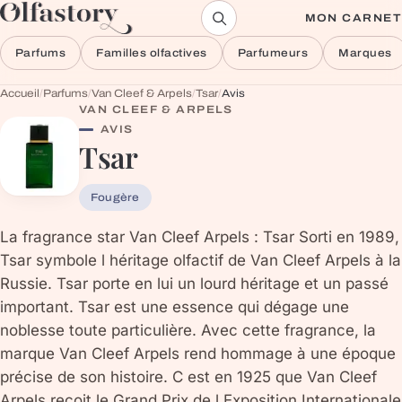
Aller au contenu
MON CARNET
Parfums
Familles olfactives
Parfumeurs
Marques
Accueil
/
Parfums
/
Van Cleef & Arpels
/
Tsar
/
Avis
VAN CLEEF & ARPELS
AVIS
Tsar
Fougère
La fragrance star Van Cleef Arpels : Tsar Sorti en 1989,
Tsar symbole l héritage olfactif de Van Cleef Arpels à la
Russie. Tsar porte en lui un lourd héritage et un passé
important. Tsar est une essence qui dégage une
noblesse toute particulière. Avec cette fragrance, la
marque Van Cleef Arpels rend hommage à une époque
précise de son histoire. C est en 1925 que Van Cleef
Arpels reçoit le Grand Prix de l Exposition Internationale