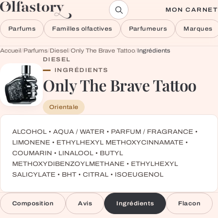
Aller au contenu
MON CARNET
Parfums
Familles olfactives
Parfumeurs
Marques
Accueil
/
Parfums
/
Diesel
/
Only The Brave Tattoo
/
Ingrédients
DIESEL
INGRÉDIENTS
Only The Brave Tattoo
Orientale
ALCOHOL • AQUA / WATER • PARFUM / FRAGRANCE •
LIMONENE • ETHYLHEXYL METHOXYCINNAMATE •
COUMARIN • LINALOOL • BUTYL
METHOXYDIBENZOYLMETHANE • ETHYLHEXYL
SALICYLATE • BHT • CITRAL • ISOEUGENOL
Composition
Avis
Ingrédients
Flacon