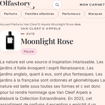
Aller au contenu
MON CARNET
Parfums
Familles olfactives
Parfumeurs
Marques
Accueil
/
Parfums
/
Van Cleef & Arpels
/
Moonlight Rose
/
Avis
VAN CLEEF & ARPELS
AVIS
Moonlight Rose
Fleurie
La nature est une source d inspiration intarissable. Les
jardins d Italie évoquent l esprit Renaissance. Les
jardins anglais, quant à eux, sont plus fantasques. Les
jardins à la française sont ordonnés et géométriques La
nature est belle sous toutes ses formes et c est donc
pour lui rendre hommage que Van Cleef Arpels a
élaboré la Collection Extraordinaire. En 2023, cet
assortiment de parfums d exception s enrichit d un