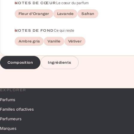
Le cœur du parfum
NOTES DE CŒUR
Fleur d'Oranger
Lavande
Safran
Ce qui reste
NOTES DE FOND
Ambre gris
Vanille
Vétiver
Composition
Ingrédients
EXPLORER
Parfums
Familles olfactives
Parfumeurs
Marques