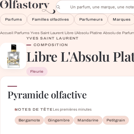
Aller au contenu
Rechercher un parfum
Parfums
Familles olfactives
Parfumeurs
Marques
Accueil
/
Parfums
/
Yves Saint Laurent
/
Libre L'Absolu Platine Absolu de Parfu
YVES SAINT LAURENT
COMPOSITION
Libre L'Absolu Pl
Fleurie
Pyramide olfactive
Les premières minutes
NOTES DE TÊTE
Bergamote
Gingembre
Mandarine
Petitgrain