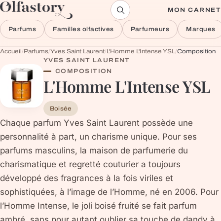
Aller au contenu
MON CARNET
Parfums
Familles olfactives
Parfumeurs
Marques
Accueil
/
Parfums
/
Yves Saint Laurent
/
L'Homme L'Intense YSL
/
Composition
YVES SAINT LAURENT
COMPOSITION
L'Homme L'Intense YSL
Boisée
Chaque parfum Yves Saint Laurent possède une
personnalité à part, un charisme unique. Pour ses
parfums masculins, la maison de parfumerie du
charismatique et regretté couturier a toujours
développé des fragrances à la fois viriles et
sophistiquées, à l’image de l’Homme, né en 2006. Pour
l’Homme Intense, le joli boisé fruité se fait parfum
ambré, sans pour autant oublier sa touche de dandy à