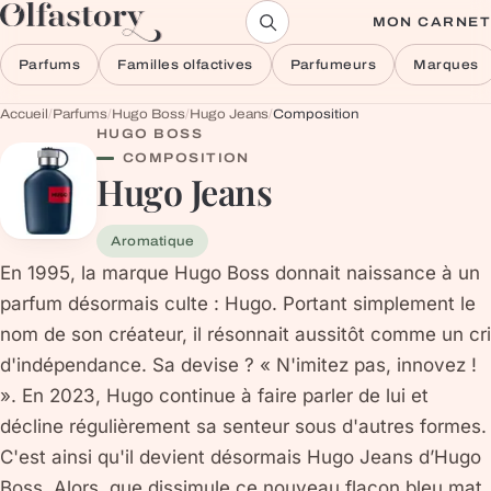
Aller au contenu
MON CARNET
Parfums
Familles olfactives
Parfumeurs
Marques
Accueil
/
Parfums
/
Hugo Boss
/
Hugo Jeans
/
Composition
HUGO BOSS
COMPOSITION
Hugo Jeans
Aromatique
En 1995, la marque Hugo Boss donnait naissance à un
parfum désormais culte : Hugo. Portant simplement le
nom de son créateur, il résonnait aussitôt comme un cri
d'indépendance. Sa devise ? « N'imitez pas, innovez !
». En 2023, Hugo continue à faire parler de lui et
décline régulièrement sa senteur sous d'autres formes.
C'est ainsi qu'il devient désormais Hugo Jeans d’Hugo
Boss. Alors, que dissimule ce nouveau flacon bleu mat,