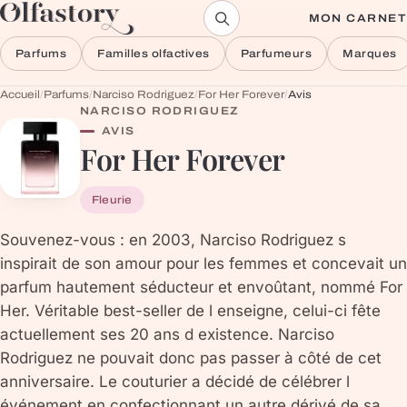
Aller au contenu
MON CARNET
Parfums
Familles olfactives
Parfumeurs
Marques
Accueil
/
Parfums
/
Narciso Rodriguez
/
For Her Forever
/
Avis
NARCISO RODRIGUEZ
AVIS
For Her Forever
Fleurie
Souvenez-vous : en 2003, Narciso Rodriguez s
inspirait de son amour pour les femmes et concevait un
parfum hautement séducteur et envoûtant, nommé For
Her. Véritable best-seller de l enseigne, celui-ci fête
actuellement ses 20 ans d existence. Narciso
Rodriguez ne pouvait donc pas passer à côté de cet
anniversaire. Le couturier a décidé de célébrer l
événement en confectionnant un autre dérivé de sa