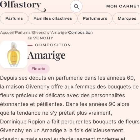
Aller au contenu
MON CARNET
Parfums
Familles olfactives
Parfumeurs
Marques
Accueil
/
Parfums
/
Givenchy
/
Amarige
/
Composition
GIVENCHY
COMPOSITION
Amarige
Fleurie
Depuis ses débuts en parfumerie dans les années 60,
la maison Givenchy offre aux femmes des bouquets de
fleurs précieux et délicats avec des personnalités
étonnantes et pétillantes. Dans les années 90 alors
que la tendance ne s’y prêtait plus vraiment,
Dominique Ropion a fait perdurer les bouquets de fleurs
Givenchy en un Amarige à la fois délicieusement
classique mais aussi audacieusement moderne et