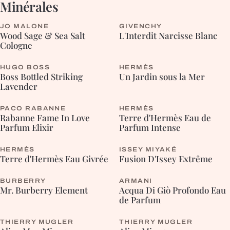
Minérales
JO MALONE
GIVENCHY
BOISÉE
FLEURIE
Wood Sage & Sea Salt
L'Interdit Narcisse Blanc
Cologne
HUGO BOSS
HERMÈS
AROMATIQUE
BOISÉE
Boss Bottled Striking
Un Jardin sous la Mer
Lavender
PACO RABANNE
HERMÈS
FLEURIE
Rabanne Fame In Love
Terre d'Hermès Eau de
Parfum Elixir
Parfum Intense
HERMÈS
ISSEY MIYAKÉ
HESPÉRIDÉE
AROMATIQUE
Terre d'Hermès Eau Givrée
Fusion D'Issey Extrême
BURBERRY
ARMANI
ORIENTALE
AROMATIQUE
Mr. Burberry Element
Acqua Di Giò Profondo Eau
de Parfum
THIERRY MUGLER
THIERRY MUGLER
BOISÉE
ORIENTALE