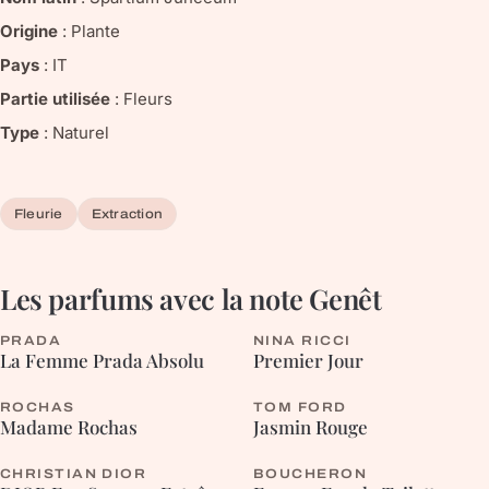
Origine
:
Plante
Pays
:
IT
Partie utilisée
:
Fleurs
Type
:
Naturel
Fleurie
Extraction
Les parfums avec la note
Genêt
PRADA
NINA RICCI
ORIENTALE
FLEURIE
La Femme Prada Absolu
Premier Jour
ROCHAS
TOM FORD
FLEURIE
FLEURIE
Madame Rochas
Jasmin Rouge
CHRISTIAN DIOR
BOUCHERON
HESPÉRIDÉE
FLEURIE