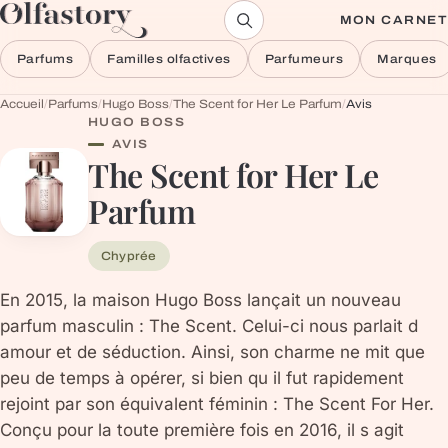
Aller au contenu
MON CARNET
Parfums
Familles olfactives
Parfumeurs
Marques
Accueil
/
Parfums
/
Hugo Boss
/
The Scent for Her Le Parfum
/
Avis
HUGO BOSS
AVIS
The Scent for Her Le
Parfum
Chyprée
En 2015, la maison Hugo Boss lançait un nouveau
parfum masculin : The Scent. Celui-ci nous parlait d
amour et de séduction. Ainsi, son charme ne mit que
peu de temps à opérer, si bien qu il fut rapidement
rejoint par son équivalent féminin : The Scent For Her.
Conçu pour la toute première fois en 2016, il s agit