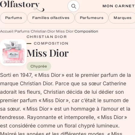
Aller au contenu
MON CARNET
Parfums
Familles olfactives
Parfumeurs
Marques
Accueil
/
Parfums
/
Christian Dior
/
Miss Dior
/
Composition
CHRISTIAN DIOR
COMPOSITION
Miss Dior
Chyprée
Sorti en 1947, « Miss Dior » est le premier parfum de la
marque Christian Dior. Parce que sa sœur Catherine
adorait les fleurs, Christian décida de lui dédier son
premier parfum « Miss Dior », car c’était le surnom de
sa sœur. « Miss Dior » est un hommage à l’amour et la
tendresse. Rayonnante et intemporelle, « Miss Dior »
est considérée comme un floral chypré lumineux.
Malgré les années et les différentes modes, « Miss