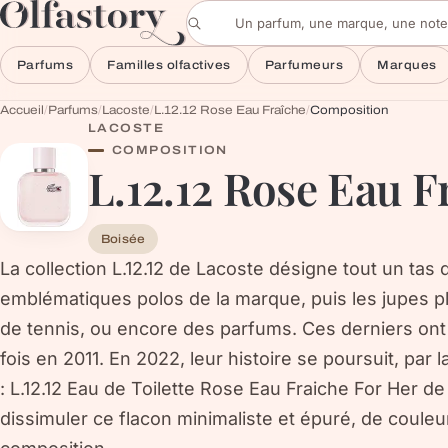
Aller au contenu
Rechercher un parfum
Parfums
Familles olfactives
Parfumeurs
Marques
Accueil
/
Parfums
/
Lacoste
/
L.12.12 Rose Eau Fraîche
/
Composition
LACOSTE
COMPOSITION
L.12.12 Rose Eau F
Boisée
La collection L.12.12 de Lacoste désigne tout un tas 
emblématiques polos de la marque, puis les jupes pl
de tennis, ou encore des parfums. Ces derniers ont 
fois en 2011. En 2022, leur histoire se poursuit, par
: L.12.12 Eau de Toilette Rose Eau Fraiche For Her de
dissimuler ce flacon minimaliste et épuré, de coule