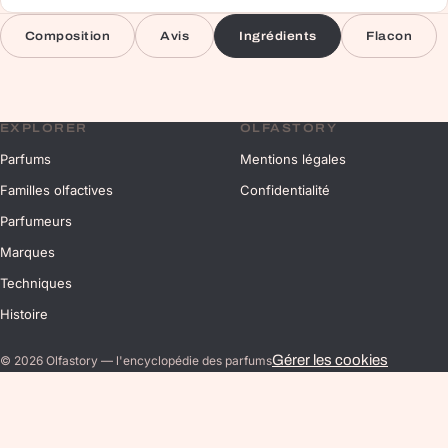
Composition
Avis
Ingrédients
Flacon
EXPLORER
OLFASTORY
Parfums
Mentions légales
Familles olfactives
Confidentialité
Parfumeurs
Marques
Techniques
Histoire
Gérer les cookies
©
2026
Olfastory — l'encyclopédie des parfums