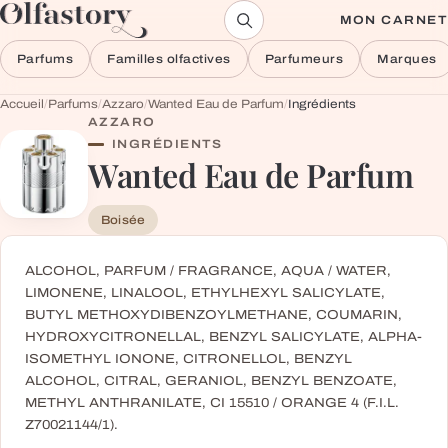
Aller au contenu
MON CARNET
Parfums
Familles olfactives
Parfumeurs
Marques
Accueil
/
Parfums
/
Azzaro
/
Wanted Eau de Parfum
/
Ingrédients
AZZARO
INGRÉDIENTS
Wanted Eau de Parfum
Boisée
ALCOHOL, PARFUM / FRAGRANCE, AQUA / WATER,
LIMONENE, LINALOOL, ETHYLHEXYL SALICYLATE,
BUTYL METHOXYDIBENZOYLMETHANE, COUMARIN,
HYDROXYCITRONELLAL, BENZYL SALICYLATE, ALPHA-
ISOMETHYL IONONE, CITRONELLOL, BENZYL
ALCOHOL, CITRAL, GERANIOL, BENZYL BENZOATE,
METHYL ANTHRANILATE, CI 15510 / ORANGE 4 (F.I.L.
Z70021144/1).