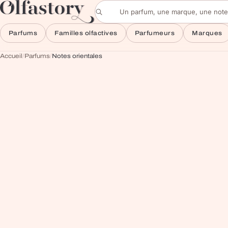
Aller au contenu
Rechercher un parfum
Parfums
Familles olfactives
Parfumeurs
Marques
Accueil
/
Parfums
/
Notes orientales