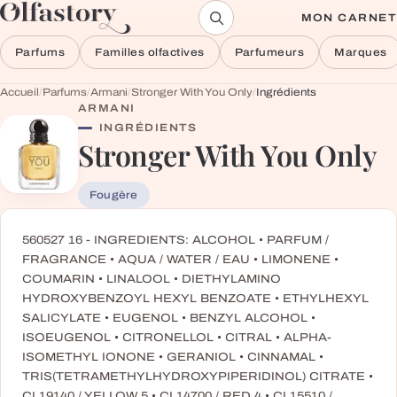
Aller au contenu
MON CARNET
Parfums
Familles olfactives
Parfumeurs
Marques
Accueil
/
Parfums
/
Armani
/
Stronger With You Only
/
Ingrédients
ARMANI
INGRÉDIENTS
Stronger With You Only
Fougère
560527 16 - INGREDIENTS: ALCOHOL • PARFUM /
FRAGRANCE • AQUA / WATER / EAU • LIMONENE •
COUMARIN • LINALOOL • DIETHYLAMINO
HYDROXYBENZOYL HEXYL BENZOATE • ETHYLHEXYL
SALICYLATE • EUGENOL • BENZYL ALCOHOL •
ISOEUGENOL • CITRONELLOL • CITRAL • ALPHA-
ISOMETHYL IONONE • GERANIOL • CINNAMAL •
TRIS(TETRAMETHYLHYDROXYPIPERIDINOL) CITRATE •
CI 19140 / YELLOW 5 • CI 14700 / RED 4 • CI 15510 /