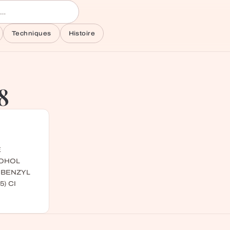
Techniques
Histoire
8
E
COHOL
 BENZYL
) CI