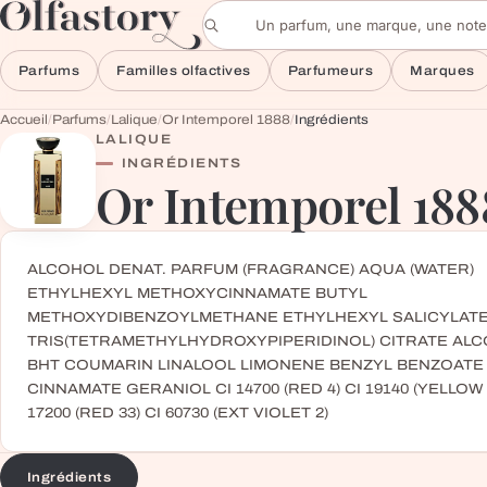
Aller au contenu
Rechercher un parfum
Parfums
Familles olfactives
Parfumeurs
Marques
Accueil
/
Parfums
/
Lalique
/
Or Intemporel 1888
/
Ingrédients
LALIQUE
INGRÉDIENTS
Or Intemporel 188
ALCOHOL DENAT. PARFUM (FRAGRANCE) AQUA (WATER)
ETHYLHEXYL METHOXYCINNAMATE BUTYL
METHOXYDIBENZOYLMETHANE ETHYLHEXYL SALICYLAT
TRIS(TETRAMETHYLHYDROXYPIPERIDINOL) CITRATE AL
BHT COUMARIN LINALOOL LIMONENE BENZYL BENZOATE
CINNAMATE GERANIOL CI 14700 (RED 4) CI 19140 (YELLOW 5
17200 (RED 33) CI 60730 (EXT VIOLET 2)
Ingrédients