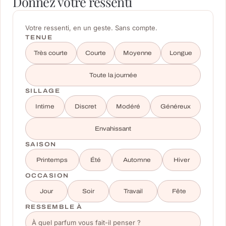
Donnez votre ressenti
Votre ressenti, en un geste. Sans compte.
TENUE
Très courte
Courte
Moyenne
Longue
Toute la journée
SILLAGE
Intime
Discret
Modéré
Généreux
Envahissant
SAISON
Printemps
Été
Automne
Hiver
OCCASION
Jour
Soir
Travail
Fête
RESSEMBLE À