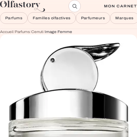
Aller au contenu
MON CARNET
Parfums
Familles olfactives
Parfumeurs
Marques
Accueil
/
Parfums
/
Cerruti
/
Image Femme