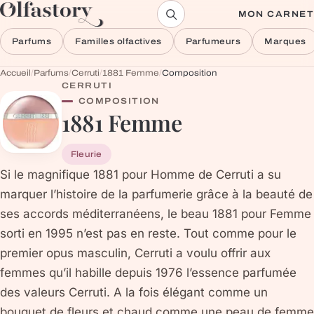
Aller au contenu
MON CARNET
Parfums
Familles olfactives
Parfumeurs
Marques
Accueil
/
Parfums
/
Cerruti
/
1881 Femme
/
Composition
CERRUTI
COMPOSITION
1881 Femme
Fleurie
Si le magnifique 1881 pour Homme de Cerruti a su
marquer l’histoire de la parfumerie grâce à la beauté de
ses accords méditerranéens, le beau 1881 pour Femme
sorti en 1995 n’est pas en reste. Tout comme pour le
premier opus masculin, Cerruti a voulu offrir aux
femmes qu’il habille depuis 1976 l’essence parfumée
des valeurs Cerruti. A la fois élégant comme un
bouquet de fleurs et chaud comme une peau de femme