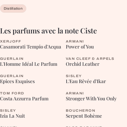
Distillation
Les parfums avec la note
Ciste
XERJOFF
ARMANI
FLEURIE
FLEURIE
Casamorati Tempio d'Acqua
Power of You
GUERLAIN
VAN CLEEF & ARPELS
ORIENTALE
L'Homme Idéal Le Parfum
Orchid Leather
GUERLAIN
SISLEY
ORIENTALE
AROMATIQUE
Epices Exquises
L'Eau Rêvée d'Ikar
TOM FORD
ARMANI
AROMATIQUE
FOUGÈRE
Costa Azzurra Parfum
Stronger With You Only
SISLEY
BOUCHERON
CHYPRÉE
FLEURIE
Izia La Nuit
Serpent Bohème