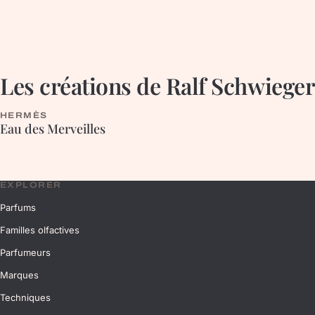
Les créations de
Ralf Schwiege
HERMÈS
HESPÉRIDÉE
Eau des Merveilles
EXPLORER
Parfums
Familles olfactives
Parfumeurs
Marques
Techniques