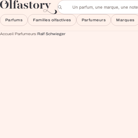
Aller au contenu
Rechercher un parfum
Parfums
Familles olfactives
Parfumeurs
Marques
Accueil
/
Parfumeurs
/
Ralf Schwieger