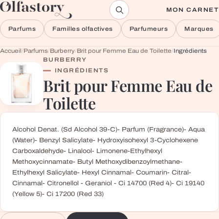
Aller au contenu
MON CARNET
Parfums
Familles olfactives
Parfumeurs
Marques
Accueil
/
Parfums
/
Burberry
/
Brit pour Femme Eau de Toilette
/
Ingrédients
BURBERRY
INGRÉDIENTS
Brit pour Femme Eau de
Toilette
Alcohol Denat. (Sd Alcohol 39-C)- Parfum (Fragrance)- Aqua
(Water)- Benzyl Salicylate- Hydroxyisohexyl 3-Cyclohexene
Carboxaldehyde- Linalool- Limonene-Ethylhexyl
Methoxycinnamate- Butyl Methoxydibenzoylmethane-
Ethylhexyl Salicylate- Hexyl Cinnamal- Coumarin- Citral-
Cinnamal- Citronellol - Geraniol - Ci 14700 (Red 4)- Ci 19140
(Yellow 5)- Ci 17200 (Red 33)