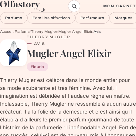
Aller au contenu
MON CARNET
Parfums
Familles olfactives
Parfumeurs
Marques
Accueil
/
Parfums
/
Thierry Mugler
/
Mugler Angel Elixir
/
Avis
THIERRY MUGLER
AVIS
Mugler Angel Elixir
Fleurie
Thierry Mugler est célèbre dans le monde entier pour
sa mode exubérante et très féminine. Avec lui, l
imagination est débridée et l audace règne en maître.
Inclassable, Thierry Mugler ne ressemble à aucun autre
créateur. Il a la folie de la démesure et c est ainsi qu il
élabora d ailleurs le premier parfum gourmand de toute
l histoire de la parfumerie : l indémodable Angel. Fort de
son succès, celui-ci est de nouveau mis à l honneur en